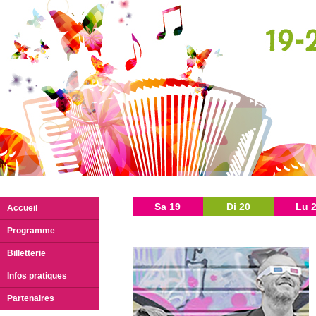
Sa 19
Di 20
Lu 
Accueil
Programme
Billetterie
Infos pratiques
Partenaires