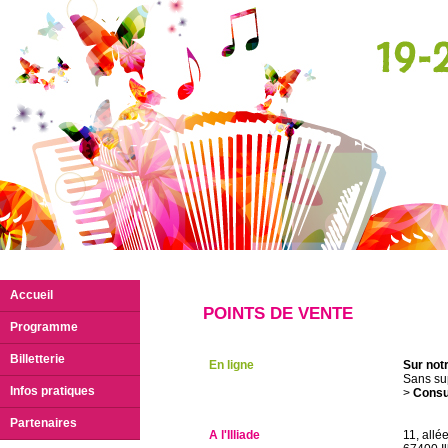
Accueil
POINTS DE VENTE
Programme
Billetterie
En ligne
Sur notr
Sans su
Infos pratiques
>
Consu
Partenaires
A l'Illiade
11, allé