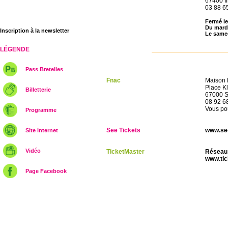
67400 Il
03 88 6
Fermé le
Du mardi
Inscription à la newsletter
Le samed
LÉGENDE
Pass Bretelles
Fnac
Maison
Place K
Billetterie
67000 S
08 92 6
Vous pou
Programme
See Tickets
www.see
Site internet
Vidéo
TicketMaster
Réseau 
www.tic
Page Facebook