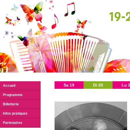
Sa 19
Di 20
Lu 
Accueil
Programme
Billetterie
Infos pratiques
Partenaires