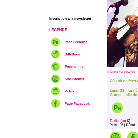
Inscription à la newsletter
LÉGENDE
Pass Bretelles
Billetterie
Programme
© Droits rÃ©servÃ©s
Site internet
Où voir cet/ces a
Lundi 21 mars à
Vidéo
Grande salle de L
Page Facebook
Tarifs (en €)
Plein : 25 | Réduit 