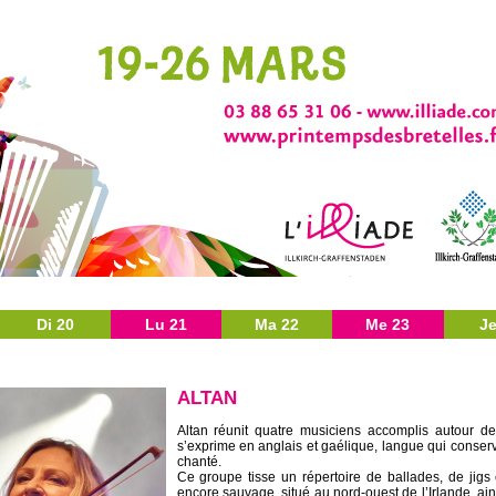
Di 20
Lu 21
Ma 22
Me 23
Je
ALTAN
Altan réunit quatre musiciens accomplis autour d
s’exprime en anglais et gaélique, langue qui conser
chanté.
Ce groupe tisse un répertoire de ballades, de jigs
encore sauvage, situé au nord-ouest de l’Irlande, ain