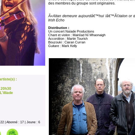
des membres du groupe sont originaires.
Â«Altan demeure aujourdâ€™hui lâ€™Ã©talon or de 
Irish Echo
Distribution :
Un concert Naïade Productions
Chant et violon : Mairéad Ní Mhaonaigh
Accordéon : Martin Tourish
Bouzouki : Ciaran Curran
Guitare : Mark Kelly
rtiste(s) :
 20h30
'illiade
: 22 | Abonné : 17 | Jeune : 6