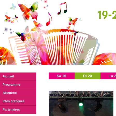
Sa 19
Di 20
Lu 
Accueil
Programme
Billetterie
Infos pratiques
Partenaires