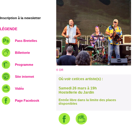
Inscription à la newsletter
LÉGENDE
Pass Bretelles
Billetterie
Programme
© DR
Site internet
Où voir cet/ces artiste(s) :
Samedi 26 mars à 19h
Vidéo
Hostellerie du Jardin
Entrée libre dans la limite des places
Page Facebook
disponibles