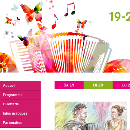
Sa 19
Di 20
Lu 
Accueil
Programme
Billetterie
Infos pratiques
Partenaires