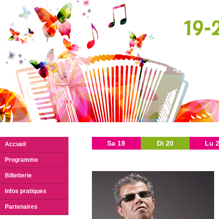
Sa 19
Di 20
Lu 
Accueil
Programme
Billetterie
Infos pratiques
Partenaires