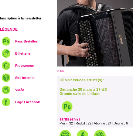
Inscription à la newsletter
LÉGENDE
Pass Bretelles
Billetterie
Programme
© DR
Site internet
Où voir cet/ces artiste(s) :
Dimanche 20 mars à 17h30
Vidéo
Grande salle de L'illiade
Page Facebook
Tarifs (en €)
Plein : 32 | Réduit : 29 | Abonné : 24 | Jeune : 6