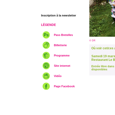
Inscription à la newsletter
LÉGENDE
Pass Bretelles
© DR
Billetterie
Où voir cet/ces a
Programme
Samedi 19 mars
Restaurant Le B
Site internet
Entrée libre dans 
disponibles
Vidéo
Page Facebook