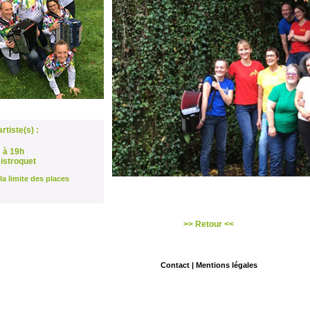
rtiste(s) :
 à 19h
istroquet
la limite des places
>>
Retour
<<
Contact
|
Mentions légales