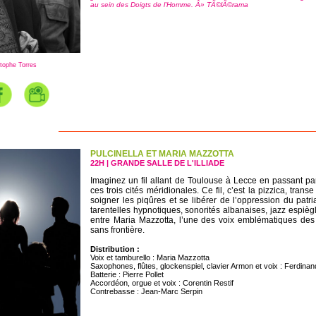
au sein des Doigts de l'Homme. Â» TÃ©lÃ©rama
tophe Torres
PULCINELLA ET MARIA MAZZOTTA
22H | GRANDE SALLE DE L'ILLIADE
Imaginez un fil allant de Toulouse à Lecce en passant par
ces trois cités méridionales. Ce fil, c’est la pizzica, tran
soigner les piqûres et se libérer de l’oppression du patri
tarentelles hypnotiques, sonorités albanaises, jazz espièg
entre Maria Mazzotta, l’une des voix emblématiques des P
sans frontière.
Distribution :
Voix et tamburello : Maria Mazzotta
Saxophones, flûtes, glockenspiel, clavier Armon et voix : Ferdin
Batterie : Pierre Pollet
Accordéon, orgue et voix : Corentin Restif
Contrebasse : Jean-Marc Serpin