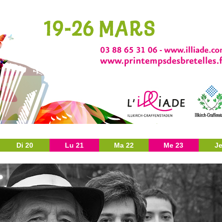
Di 20
Lu 21
Ma 22
Me 23
Je