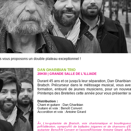
us vous proposons un double plateau exceptionnel !
DAN GHARIBIAN TRIO
20H30 | GRANDE SALLE DE L'ILLIADE
Durant 45 ans et ce jusqu'à leur séparation, Dan Gharibian 
Bratsch. Précurseur dans le métissage musical, vous av
formation, entouré de jeunes musiciens, pour un nouvea
Printemps des Bretelles cette année pour vous présenter
Distribution :
Chant et guitare : Dan Gharibian
Guitare et voix : Benoît Convert
Accordéon et voix : Antoine Girard
Â« L'ex-guitariste de Bratsch, voix charismatique et bourlingueu
prÃ©dilection, composÃ© de ballades tsiganes et de chansons d'E
guitariste BenoÃ®t Convert et l'accordÃ©oniste Antoine Girard, gÃ¢c