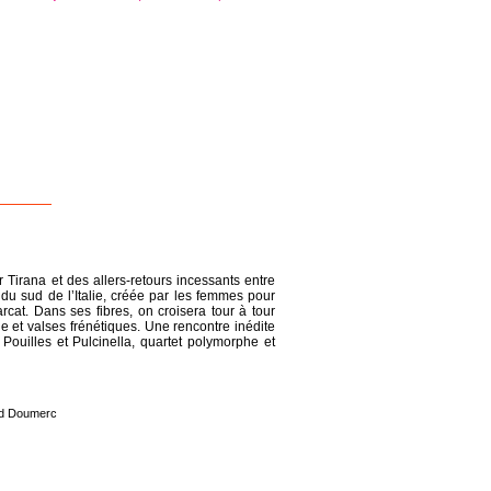
 Tirana et des allers-retours incessants entre
se du sud de l’Italie, créée par les femmes pour
arcat. Dans ses fibres, on croisera tour à tour
le et valses frénétiques. Une rencontre inédite
ouilles et Pulcinella, quartet polymorphe et
and Doumerc