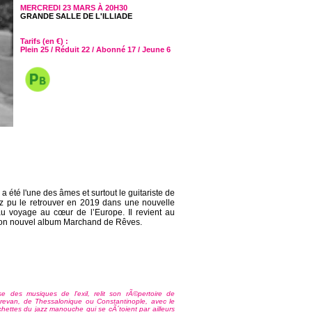
MERCREDI 23 MARS À 20H30
GRANDE SALLE DE L'ILLIADE
Tarifs (en €) :
Plein 25 / Réduit 22 / Abonné 17 / Jeune 6
a été l'une des âmes et surtout le guitariste de
ez pu le retrouver en 2019 dans une nouvelle
u voyage au cœur de l’Europe. Il revient au
 son nouvel album Marchand de Rêves.
se des musiques de l'exil, relit son rÃ©pertoire de
revan, de Thessalonique ou Constantinople, avec le
hettes du jazz manouche qui se cÃ´toient par ailleurs